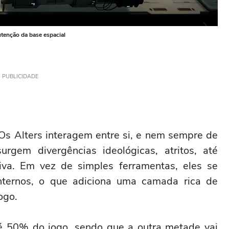
utenção da base espacial
PUBLICIDADE
Os Alters interagem entre si, e nem sempre de
gem divergências ideológicas, atritos, até
iva. Em vez de simples ferramentas, eles se
nternos, o que adiciona uma camada rica de
ogo.
é 50% do jogo, sendo que a outra metade vai