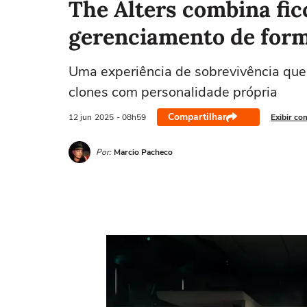
The Alters combina ficç
gerenciamento de form
Uma experiência de sobrevivência que 
clones com personalidade própria
Compartilhar
12 jun
2025
- 08h59
Exibir co
Por:
Marcio Pacheco