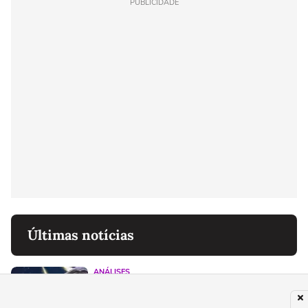
PUBLICIDADE
Últimas notícias
ANÁLISES
Psyvariar 3 traz um inferno vertical de
balas no PC e consoles