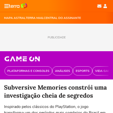
MAPA ASTRAL
TERRA MAIL
CENTRAL DO ASSINANTE
PUBLICIDADE
PLATAFORMAS E CONSOLES
ANÁLISES
ESPORTS
VIDA GAME
Subversive Memories constrói uma
investigação cheia de segredos
Inspirado pelos clássicos do PlayStation, o jogo
transforma um dos períodos mais sombrios do Brasil em