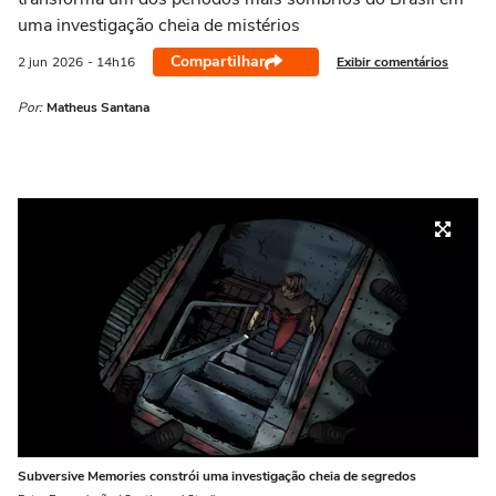
uma investigação cheia de mistérios
Compartilhar
Exibir comentários
2 jun
2026
- 14h16
Por:
Matheus Santana
Subversive Memories constrói uma investigação cheia de segredos