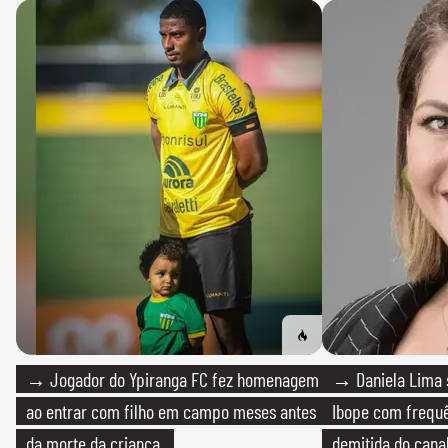
→ Jogador do Ypiranga FC fez homenagem
→ Daniela Lima 
ao entrar com filho em campo meses antes
Ibope com frequê
da morte da criança
demitida do cana