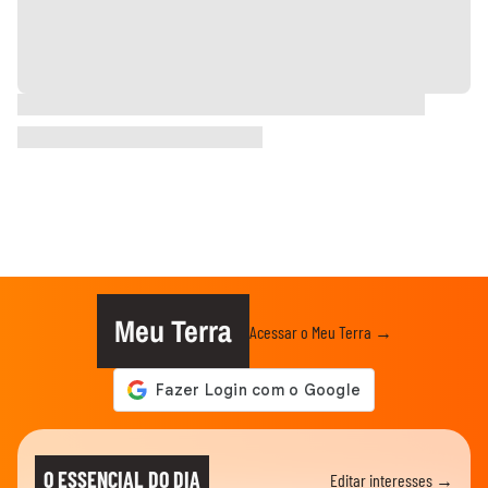
Meu Terra
Acessar o Meu Terra →
O ESSENCIAL DO DIA
Editar interesses →