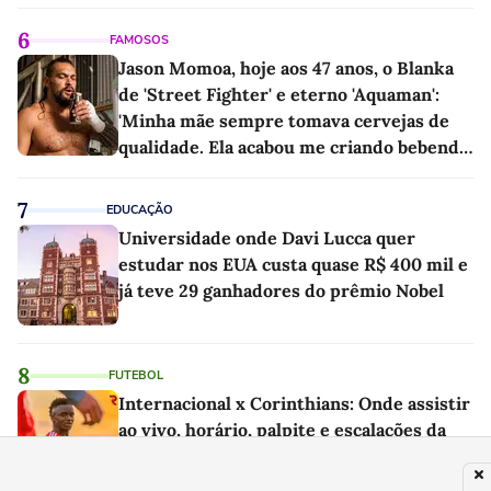
6
FAMOSOS
Jason Momoa, hoje aos 47 anos, o Blanka
de 'Street Fighter' e eterno 'Aquaman':
'Minha mãe sempre tomava cervejas de
qualidade. Ela acabou me criando bebendo
as melhores'
7
EDUCAÇÃO
Universidade onde Davi Lucca quer
estudar nos EUA custa quase R$ 400 mil e
já teve 29 ganhadores do prêmio Nobel
8
FUTEBOL
Internacional x Corinthians: Onde assistir
ao vivo, horário, palpite e escalações da
Copa do Brasil