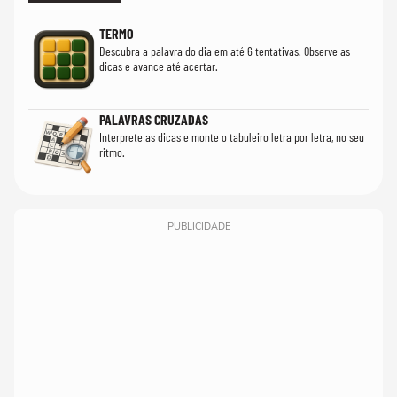
TERMO
Descubra a palavra do dia em até 6 tentativas. Observe as
dicas e avance até acertar.
PALAVRAS CRUZADAS
Interprete as dicas e monte o tabuleiro letra por letra, no seu
ritmo.
PUBLICIDADE