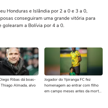
u Honduras e Islândia por 2 a 0 e 3 a 0,
Raposas conseguiram uma grande vitória para
 golearam a Bolívia por 4 a 0.
Diego Ribas dá boas-
Jogador do Ypiranga FC fez
 Thiago Almada, alvo
homenagem ao entrar com filho
em campo meses antes da morte
da criança