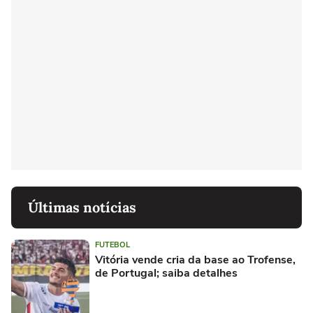
Últimas notícias
FUTEBOL
Vitória vende cria da base ao Trofense,
de Portugal; saiba detalhes