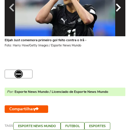
Elijah Just comemora primeiro gol feito contra o Irã -
Ra
Foto: Harry How/Getty Images / Esporte News Mundo
Fo
Por:
Esporte News Mundo / Licenciado de Esporte News Mundo
Compartilhar
TAGS
ESPORTE NEWS MUNDO
FUTEBOL
ESPORTES