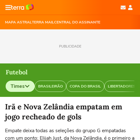
MAPA ASTRAL
TERRA MAIL
CENTRAL DO ASSINANTE
PUBLICIDADE
Futebol
Times
BRASILEIRÃO
COPA DO BRASIL
LIBERTADORES
Selecione o time para ver as notícias
Irã e Nova Zelândia empatam em
jogo recheado de gols
Empate deixa todas as seleções do grupo G empatadas
com um ponto; Elijah Just, da Nova Zelândia, é o primeiro a