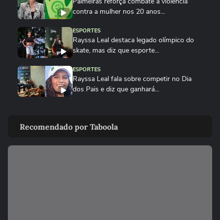
Palmeiras reforça combate à violência
contra a mulher nos 20 anos...
ESPORTES
Rayssa Leal destaca legado olímpico do
skate, mas diz que esporte...
ESPORTES
Rayssa Leal fala sobre competir no Dia
dos Pais e diz que ganhará...
ESPORTES
Alex Escobar passa por cirurgia para
Recomendado por Taboola
retirada de tumor
ESPORTES
Salah ganha festa surreal ao ser
apresentado à torcida do...
BASQUETE
Hortência explica por que passou a usar
"OLY" ao lado do nome nas...