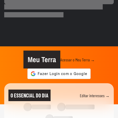
VASCO
Gui, torcedor do Vasco, comemora
classificação do time na Copa do...
FUTEBOL
Vozinha é apresentado com festa no
Colo-Colo após destaque na Copa...
ESPORTES
Raio atinge estádio na Tailândia, mata um
jogador e deixa outros...
Meu Terra
Acessar o Meu Terra →
NEYMAR
Neymar relaxa em iate após polêmica
contra o Remo e ironiza:...
ESPORTES
CBF divulga áudio do VAR sobre expulsão
O ESSENCIAL DO DIA
Editar interesses →
polêmica de Marllon do Remo
NEYMAR
Neymar provoca confusão e é chamado
de 'vagabundo' por presidente...