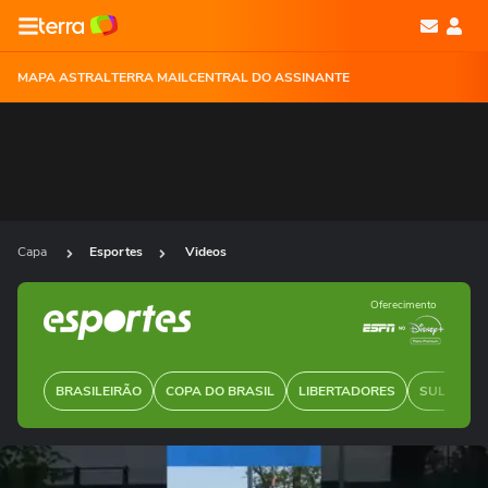
MAPA ASTRAL
TERRA MAIL
CENTRAL DO ASSINANTE
Capa
Esportes
Videos
Oferecimento
BRASILEIRÃO
COPA DO BRASIL
LIBERTADORES
SUL-AMER
Ops!