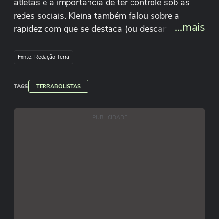
atletas e a importância de ter controle sob as
redes sociais. Kleina também falou sobre a
...mais
rapidez com que se destaca (ou descarta) um
jogador dentro de campo. #terrabolistas
Fonte: Redação Terra
TAGS
TERRABOLISTAS
Apresentação: Aline Küller e Dario Vasconcelos
Roteiro e produção: Ana Paula Almeida
PUBLICIDADE
Equipe técnica: Vitor Kertes e Eduardo Willy