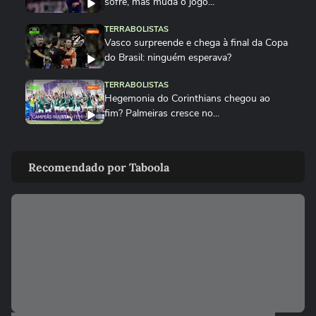
sofre, mas muda o jogo...
TERRABOLISTAS
Vasco surpreende e chega à final da Copa
do Brasil: ninguém esperava?
TERRABOLISTAS
Hegemonia do Corinthians chegou ao
fim? Palmeiras cresce no...
TERRABOLISTAS
Palmeiras atropela! Final expõe falhas graves do Corinthians
Recomendado por Taboola
TERRABOLISTAS
Palmeiras vai reformular? Abel precisa de
reforços para 2026
TERRABOLISTAS
Neymar salvou o Santos! A atuação mais
decisiva desde o retorno?
TERRABOLISTAS