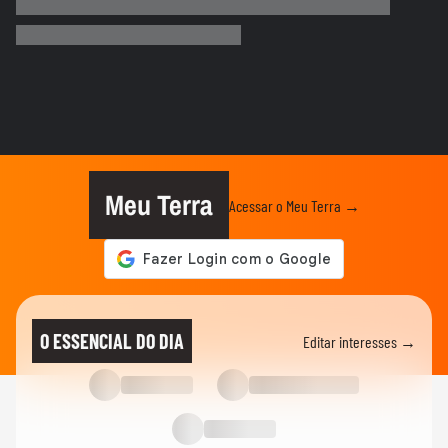
Flamengo conquista nono Campeonato
Brasileiro
TERRABOLISTAS
Alemanha passa fácil? Equador e Costa do
Marfim brigam pela vaga!
TERRABOLISTAS
Repescagem mortal na Copa: Itália corre
risco real de ficar fora!
Meu Terra
Acessar o Meu Terra →
TERRABOLISTAS
Brasil vai chegar forte em 2026? Ancelotti
ainda busca o time ideal
TERRABOLISTAS
Neymar deve ir à Copa? Discussão quente
O ESSENCIAL DO DIA
Editar interesses →
sobre físico e função no...
TERRABOLISTAS
Seleção perdeu identidade? Debate sobre
Ancelotti e treinadores...