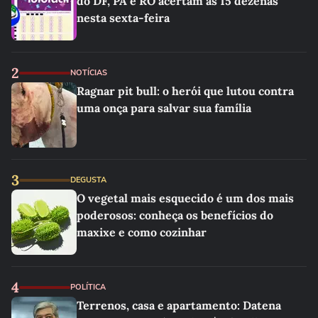
do DF, PA e RO acertam as 15 dezenas
nesta sexta-feira
2
NOTÍCIAS
Ragnar pit bull: o herói que lutou contra
uma onça para salvar sua família
3
DEGUSTA
O vegetal mais esquecido é um dos mais
poderosos: conheça os benefícios do
maxixe e como cozinhar
4
POLÍTICA
Terrenos, casa e apartamento: Datena