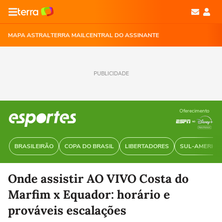
MAPA ASTRAL
TERRA MAIL
CENTRAL DO ASSINANTE
PUBLICIDADE
Oferecimento
BRASILEIRÃO
COPA DO BRASIL
LIBERTADORES
SUL-AMERIC
Onde assistir AO VIVO Costa do
Marfim x Equador: horário e
prováveis escalações