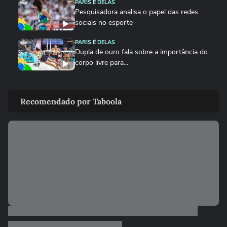
PARIS É DELAS
Pesquisadora analisa o papel das redes
sociais no esporte
PARIS É DELAS
Dupla de ouro fala sobre a importância do
corpo livre para...
PARIS É DELAS
Jogadora fala sobre conquista da medalha
Recomendado por Taboola
de prata e evolução do...
PARIS É DELAS
Ketleyn Quadros comenta desempenho
da Seleção Brasileira de Judô
PARIS É DELAS
Psicóloga de Rebeca fala sobre evolução
de ginasta e mais
PARIS É DELAS
O protagonismo feminino em resultados e
em histórias