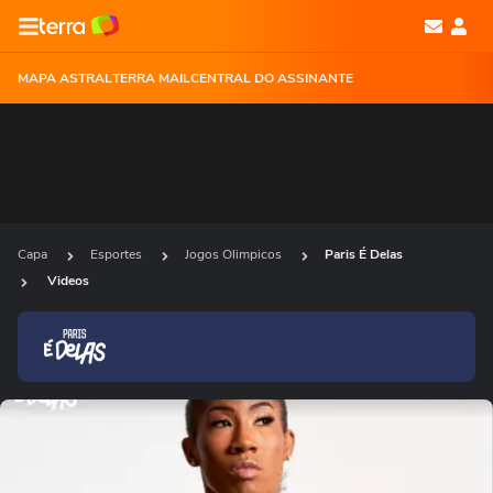
MAPA ASTRAL
TERRA MAIL
CENTRAL DO ASSINANTE
Capa
Esportes
Jogos Olimpicos
Paris É Delas
Videos
Ops!
Não foi possível reproduzir o vídeo