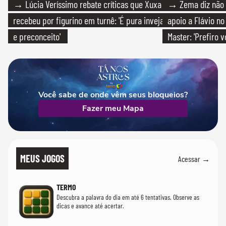
→ Lúcia Veríssimo rebate críticas que Xuxa
→ Zema diz não v
recebeu por figurino em turnê: 'É pura inveja
apoio a Flávio no 
e preconceito'
Master: 'Prefiro 
PT'
Você sabe de onde vêm seus bloqueios?
Fazer meu Mapa
MEUS JOGOS
Acessar →
TERMO
Descubra a palavra do dia em até 6 tentativas. Observe as
dicas e avance até acertar.