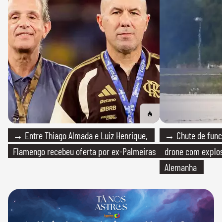
→ Entre Thiago Almada e Luiz Henrique,
→ Chute de func
Flamengo recebeu oferta por ex-Palmeiras
drone com explos
Alemanha