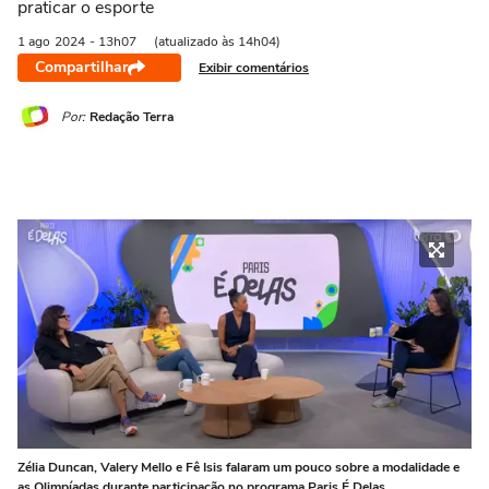
praticar o esporte
1 ago
2024
- 13h07
(atualizado às 14h04)
Compartilhar
Exibir comentários
Por:
Redação Terra
Zélia Duncan, Valery Mello e Fê Isis falaram um pouco sobre a modalidade e
as Olimpíadas durante participação no programa Paris É Delas