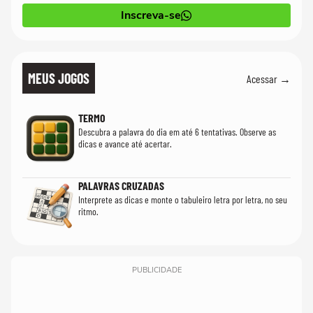
Inscreva-se
MEUS JOGOS
Acessar →
TERMO
Descubra a palavra do dia em até 6 tentativas. Observe as
dicas e avance até acertar.
PALAVRAS CRUZADAS
Interprete as dicas e monte o tabuleiro letra por letra, no seu
ritmo.
PUBLICIDADE