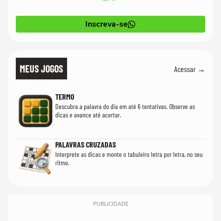
Inscreva-se
MEUS JOGOS
Acessar →
TERMO
Descubra a palavra do dia em até 6 tentativas. Observe as
dicas e avance até acertar.
PALAVRAS CRUZADAS
Interprete as dicas e monte o tabuleiro letra por letra, no seu
ritmo.
PUBLICIDADE