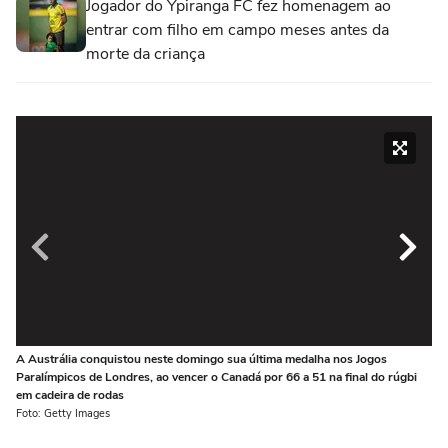
Jogador do Ypiranga FC fez homenagem ao
entrar com filho em campo meses antes da
morte da criança
A Austrália conquistou neste domingo sua última medalha nos Jogos
Co
Paralímpicos de Londres, ao vencer o Canadá por 66 a 51 na final do rúgbi
co
em cadeira de rodas
Fot
Foto: Getty Images