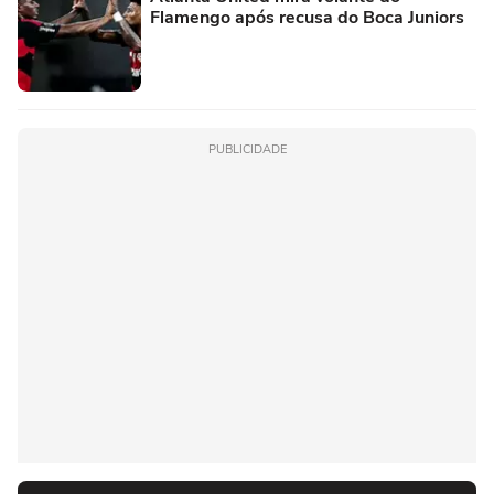
Flamengo após recusa do Boca Juniors
PUBLICIDADE