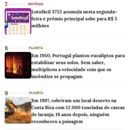
7
NOTÍCIAS
Lotofácil 3752 acumula nesta segunda-
feira e prêmio principal sobe para R$ 5
milhões
8
PLANETA
Em 1950, Portugal plantou eucaliptos para
estabilizar seus solos. Sem saber,
multiplicou a velocidade com que os
incêndios se propagam
9
PLANETA
Em 1997, cobriram um local deserto na
Costa Rica com 12.000 toneladas de cascas
de laranja; 16 anos depois, ninguém
reconheceu a paisagem