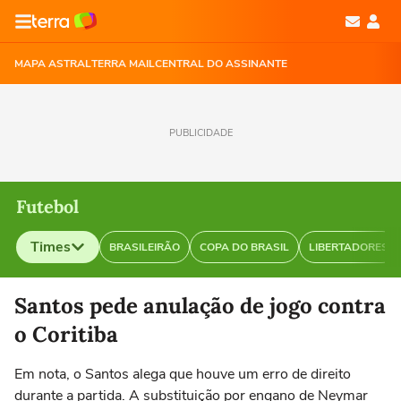
MAPA ASTRAL
TERRA MAIL
CENTRAL DO ASSINANTE
PUBLICIDADE
Futebol
Times
BRASILEIRÃO
COPA DO BRASIL
LIBERTADORES
Selecione o time para ver as notícias
Santos pede anulação de jogo contra
o Coritiba
Em nota, o Santos alega que houve um erro de direito
durante a partida. A substituição por engano de Neymar