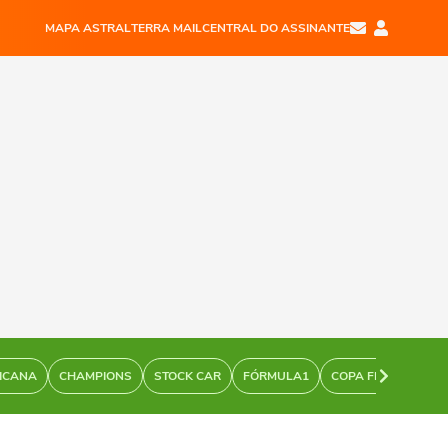
MAPA ASTRAL
TERRA MAIL
CENTRAL DO ASSINANTE
ICANA
CHAMPIONS
STOCK CAR
FÓRMULA1
COPA FEMININA