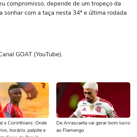
 seu compromisso, depende de um tropeço da
a sonhar com a taça nesta 34ª e última rodada
 Canal GOAT (YouTube).
al x Corinthians: Onde
De Arrascaeta vai gerar bom lucro
vivo, horário, palpite e
ao Flamengo