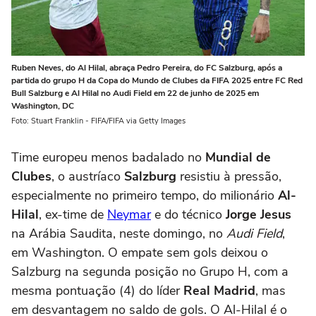
Ruben Neves, do Al Hilal, abraça Pedro Pereira, do FC Salzburg, após a
partida do grupo H da Copa do Mundo de Clubes da FIFA 2025 entre FC Red
Bull Salzburg e Al Hilal no Audi Field em 22 de junho de 2025 em
Washington, DC
Foto: Stuart Franklin - FIFA/FIFA via Getty Images
Time europeu menos badalado no
Mundial de
Clubes
, o austríaco
Salzburg
resistiu à pressão,
especialmente no primeiro tempo, do milionário
Al-
Hilal
, ex-time de
Neymar
e do técnico
Jorge Jesus
na Arábia Saudita, neste domingo, no
Audi Field
,
em Washington. O empate sem gols deixou o
Salzburg na segunda posição no Grupo H, com a
mesma pontuação (4) do líder
Real Madrid
, mas
em desvantagem no saldo de gols. O Al-Hilal é o