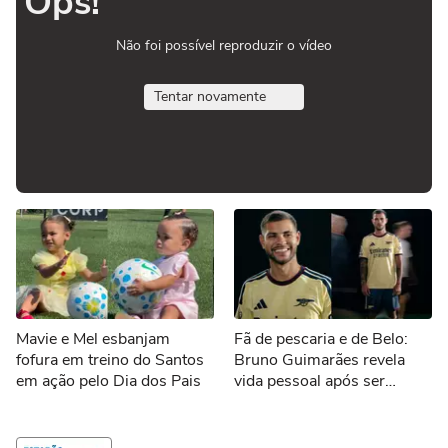
Ops!
Não foi possível reproduzir o vídeo
Tentar novamente
Mavie e Mel esbanjam
Fã de pescaria e de Belo:
fofura em treino do Santos
Bruno Guimarães revela
em ação pelo Dia dos Pais
vida pessoal após ser
anunciado pelo Arsenal