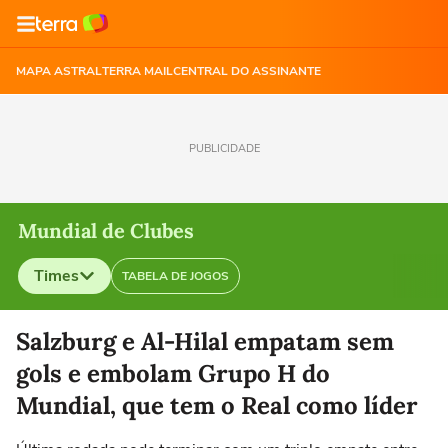
MAPA ASTRAL
TERRA MAIL
CENTRAL DO ASSINANTE
PUBLICIDADE
Mundial de Clubes
Times
TABELA DE JOGOS
Selecione o time para ver as notícias
Salzburg e Al-Hilal empatam sem
gols e embolam Grupo H do
Mundial, que tem o Real como líder