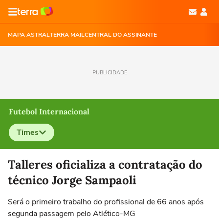
MAPA ASTRAL
TERRA MAIL
CENTRAL DO ASSINANTE
PUBLICIDADE
Futebol Internacional
Times
Selecione o time para ver as notícias
Talleres oficializa a contratação do
técnico Jorge Sampaoli
Será o primeiro trabalho do profissional de 66 anos após
segunda passagem pelo Atlético-MG