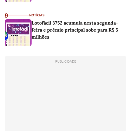
9
NOTÍCIAS
Lotofácil 3752 acumula nesta segunda-
feira e prêmio principal sobe para R$ 5
milhões
PUBLICIDADE