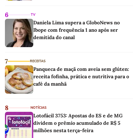
6
TV
Daniela Lima supera a GloboNews no
Ibope com frequência 1 ano após ser
demitida do canal
7
RECEITAS
Panqueca de maçã com aveia sem glúten:
receita fofinha, prática e nutritiva para o
café da manhã
8
NOTÍCIAS
Lotofácil 3753: Apostas do ES e de MG
dividem o prêmio acumulado de R$ 5
milhões nesta terça-feira