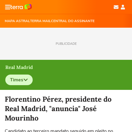
MAPA ASTRAL
TERRA MAIL
CENTRAL DO ASSINANTE
PUBLICIDADE
Real Madrid
Times
Selecione o time para ver as notícias
Florentino Pérez, presidente do
Real Madrid, "anuncia" José
Mourinho
Candidato ao terceiro mandato seguido em pleito no