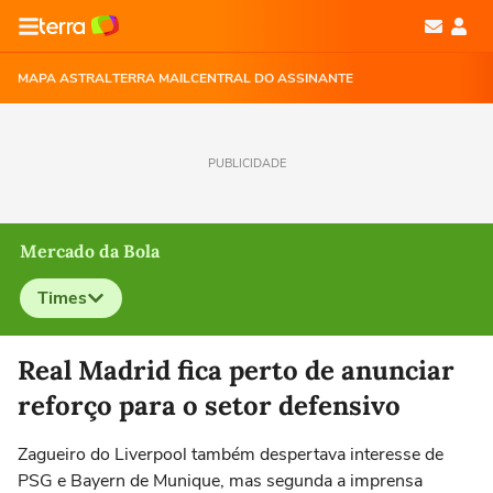
MAPA ASTRAL
TERRA MAIL
CENTRAL DO ASSINANTE
PUBLICIDADE
Mercado da Bola
Times
Selecione o time para ver as notícias
Real Madrid fica perto de anunciar
reforço para o setor defensivo
Zagueiro do Liverpool também despertava interesse de
PSG e Bayern de Munique, mas segunda a imprensa