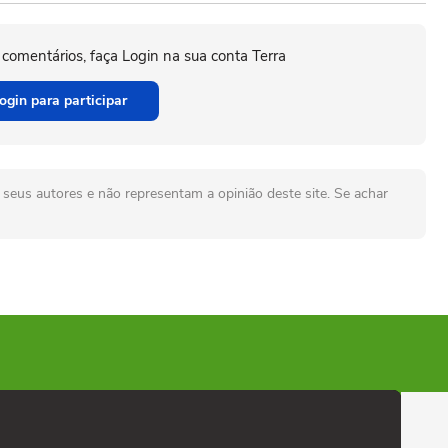
 comentários, faça Login na sua conta Terra
ogin para participar
seus autores e não representam a opinião deste site. Se achar