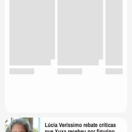
Lúcia Veríssimo rebate críticas
que Xuxa recebeu por figurino