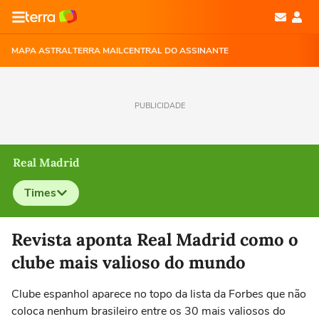
MAPA ASTRAL
TERRA MAIL
CENTRAL DO ASSINANTE
PUBLICIDADE
Real Madrid
Times
Selecione o time para ver as notícias
Revista aponta Real Madrid como o
clube mais valioso do mundo
Clube espanhol aparece no topo da lista da Forbes que não
coloca nenhum brasileiro entre os 30 mais valiosos do