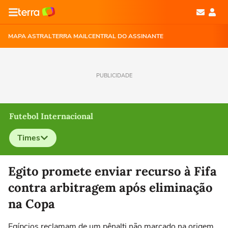
MAPA ASTRAL
TERRA MAIL
CENTRAL DO ASSINANTE
PUBLICIDADE
Futebol Internacional
Times
Selecione o time para ver as notícias
Egito promete enviar recurso à Fifa
contra arbitragem após eliminação
na Copa
Egípcios reclamam de um pênalti não marcado na origem