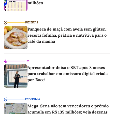
milhões
3
RECEITAS
Panqueca de maçã com aveia sem glúten:
receita fofinha, prática e nutritiva para o
café da manhã
4
TV
Apresentador deixa o SBT após 8 meses
para trabalhar em emissora digital criada
por Bacci
5
ECONOMIA
Mega-Sena não tem vencedores e prêmio
acumula em R$ 135 milhões; veja dezenas