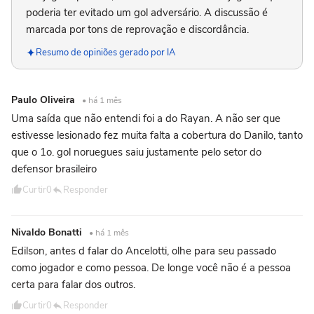
poderia ter evitado um gol adversário. A discussão é
marcada por tons de reprovação e discordância.
Resumo de opiniões gerado por IA
Paulo Oliveira
• há 1 mês
Uma saída que não entendi foi a do Rayan. A não ser que
estivesse lesionado fez muita falta a cobertura do Danilo, tanto
que o 1o. gol noruegues saiu justamente pelo setor do
defensor brasileiro
Curtir
0
Responder
Nivaldo Bonatti
• há 1 mês
Edilson, antes d falar do Ancelotti, olhe para seu passado
como jogador e como pessoa. De longe você não é a pessoa
certa para falar dos outros.
Curtir
0
Responder