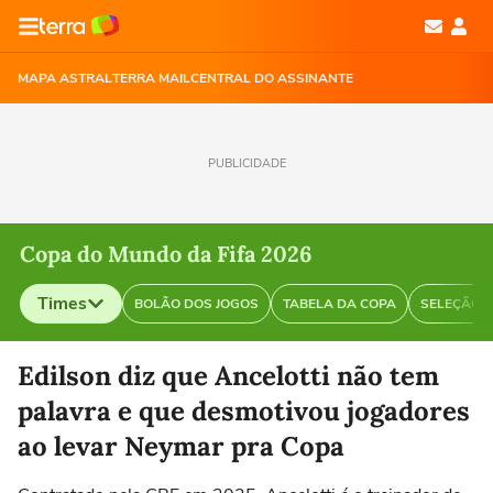
MAPA ASTRAL
TERRA MAIL
CENTRAL DO ASSINANTE
PUBLICIDADE
Copa do Mundo da Fifa 2026
Times
BOLÃO DOS JOGOS
TABELA DA COPA
SELEÇÃO B
Selecione o time para ver as notícias
Edilson diz que Ancelotti não tem
palavra e que desmotivou jogadores
ao levar Neymar pra Copa