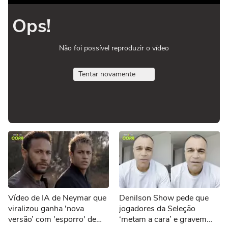
Ops!
Não foi possível reproduzir o vídeo
Tentar novamente
Vídeo de IA de Neymar que
Denilson Show pede que
viralizou ganha 'nova
jogadores da Seleção
versão’ com 'esporro' de
‘metam a cara’ e gravem