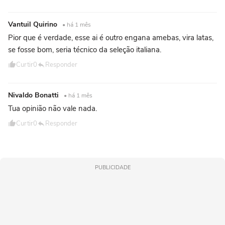
Vantuil Quirino
• há 1 mês
Pior que é verdade, esse ai é outro engana amebas, vira latas,
se fosse bom, seria técnico da seleção italiana.
Curtir
0
Responder
Nivaldo Bonatti
• há 1 mês
Tua opinião não vale nada.
Curtir
0
Responder
PUBLICIDADE