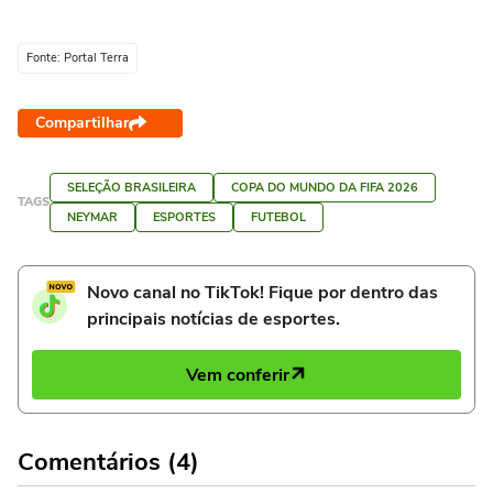
Jorge Jesus: ‘Vão jogar
vídeos sobre eliminação da
pôquer’
Copa
Fonte: Portal Terra
Compartilhar
SELEÇÃO BRASILEIRA
COPA DO MUNDO DA FIFA 2026
TAGS
NEYMAR
ESPORTES
FUTEBOL
Novo canal no TikTok! Fique por dentro das
principais notícias de esportes.
Vem conferir
Comentários (4)