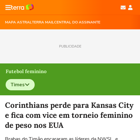
MAPA ASTRAL
TERRA MAIL
CENTRAL DO ASSINANTE
PUBLICIDADE
Futebol feminino
Times
Selecione o time para ver as notícias
Corinthians perde para Kansas City
e fica com vice em torneio feminino
de peso nos EUA
Brabas do Timão encararam as líderes da NWSL, e