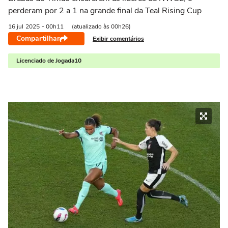
perderam por 2 a 1 na grande final da Teal Rising Cup
16 jul
2025
- 00h11
(atualizado às 00h26)
Compartilhar
Exibir comentários
Licenciado de Jogada10