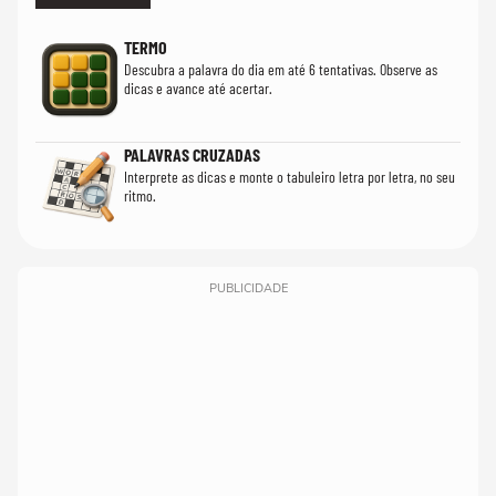
TERMO
Descubra a palavra do dia em até 6 tentativas. Observe as
dicas e avance até acertar.
PALAVRAS CRUZADAS
Interprete as dicas e monte o tabuleiro letra por letra, no seu
ritmo.
PUBLICIDADE