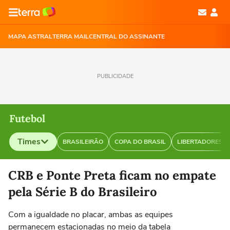
MAPA ASTRAL
TERRA MAIL
CENTRAL DO ASSINANTE
PUBLICIDADE
Futebol
Times
BRASILEIRÃO
COPA DO BRASIL
LIBERTADORES
Selecione o time para ver as notícias
CRB e Ponte Preta ficam no empate
pela Série B do Brasileiro
Com a igualdade no placar, ambas as equipes
permanecem estacionadas no meio da tabela