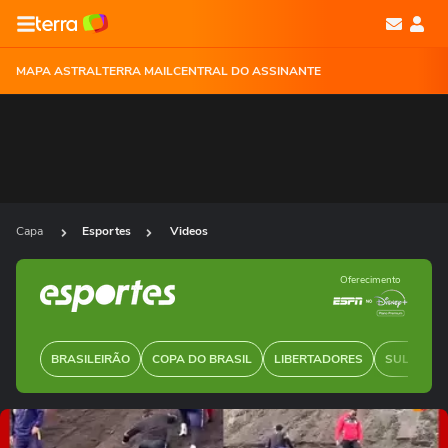
MAPA ASTRAL
TERRA MAIL
CENTRAL DO ASSINANTE
Capa
Esportes
Videos
Oferecimento
BRASILEIRÃO
COPA DO BRASIL
LIBERTADORES
SUL-AMER
Ops!