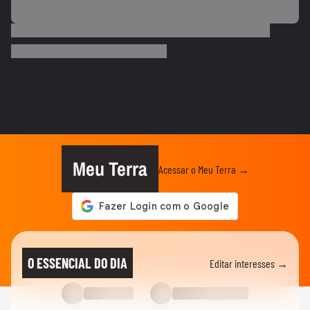
VASCO
Gui, torcedor do Vasco, comemora
classificação do time na Copa do...
FUTEBOL
Vozinha é apresentado com festa no
Colo-Colo após destaque na Copa...
ESPORTES
Raio atinge estádio na Tailândia, mata um
jogador e deixa outros...
Meu Terra
Acessar o Meu Terra →
NEYMAR
Neymar relaxa em iate após polêmica
contra o Remo e ironiza:...
ESPORTES
CBF divulga áudio do VAR sobre expulsão
O ESSENCIAL DO DIA
Editar interesses →
polêmica de Marllon do Remo
NEYMAR
Neymar provoca confusão e é chamado