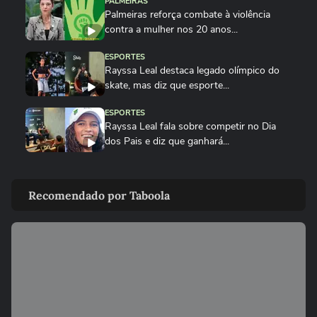
PALMEIRAS
Palmeiras reforça combate à violência
contra a mulher nos 20 anos...
ESPORTES
Rayssa Leal destaca legado olímpico do
skate, mas diz que esporte...
ESPORTES
Rayssa Leal fala sobre competir no Dia
dos Pais e diz que ganhará...
ESPORTES
Alex Escobar passa por cirurgia para
Recomendado por Taboola
retirada de tumor
ESPORTES
Salah ganha festa surreal ao ser
apresentado à torcida do...
BASQUETE
Hortência explica por que passou a usar
"OLY" ao lado do nome nas...