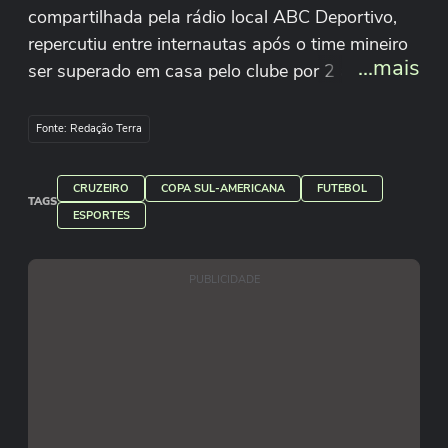
compartilhada pela rádio local ABC Deportivo,
repercutiu entre internautas após o time mineiro
...mais
ser superado em casa pelo clube por 2 a 1. O
vídeo mostra os atletas em exercícios inusitados
aos pés de uma montanha em Ambato, cidade
Fonte: Redação Terra
onde o clube foi fundado, a 2500 metros acima
do nível do mar. Reprodução/ABCDeportivoEc/X
CRUZEIRO
COPA SUL-AMERICANA
FUTEBOL
Reprodução/MishellCanseco1/X
TAGS
ESPORTES
PUBLICIDADE