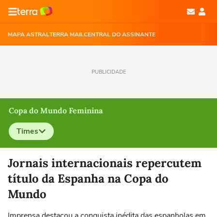
MAPA ASTRAL
TERRA MAIL
CENTRAL DO ASSINANTE
PUBLICIDADE
Copa do Mundo Feminina
Times
Selecione o time para ver as notícias
Jornais internacionais repercutem
título da Espanha na Copa do
Mundo
Imprensa destacou a conquista inédita das espanholas em