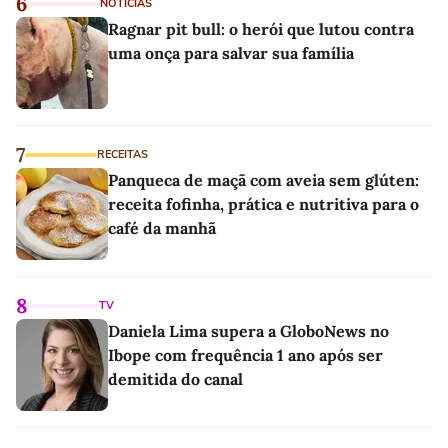
6
NOTÍCIAS
Ragnar pit bull: o herói que lutou contra
uma onça para salvar sua família
7
RECEITAS
Panqueca de maçã com aveia sem glúten:
receita fofinha, prática e nutritiva para o
café da manhã
8
TV
Daniela Lima supera a GloboNews no
Ibope com frequência 1 ano após ser
demitida do canal