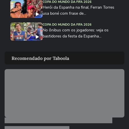
COPA DO MUNDO DA FIFA 2026
Herói da Espanha na final, Ferran Torres
usa boné com frase de...
COPA DO MUNDO DA FIFA 2026
No ônibus com os jogadores: veja os
bastidores da festa da Espanha...
COPA DO MUNDO DA FIFA 2026
Cucurella canta em festa da Espanha
Recomendado por Taboola
música viral criada por...
COPA DO MUNDO DA FIFA 2026
Fã de Neymar, Nico Williams surpreende
com 'funk proibidão' do...
COPA DO MUNDO DA FIFA 2026
Cucurella ‘perde a linha’ e ‘hidrata’ taça da
Copa do Mundo...
COPA DO MUNDO DA FIFA 2026
Que intimidade! Lamine Yamal faz carinho
e 'lustra' taça da Copa...