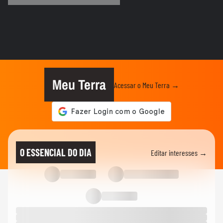
COPA DO MUNDO DA FIFA 2026
Imagens aéreas mostram ruas de Madri
tomadas por torcedores em...
COPA DO MUNDO DA FIFA 2026
‘Somos os reis do mundo’: seleção da
Espanha arrasta multidão em...
Meu Terra
Acessar o Meu Terra →
COPA DO MUNDO DA FIFA 2026
Lamine Yamal manda recado a Paredes
após agressão a Gavi na final...
COPA DO MUNDO DA FIFA 2026
Adolescente morre após fonte desabar
O ESSENCIAL DO DIA
Editar interesses →
durante comemoração do título...
COPA DO MUNDO DA FIFA 2026
Torcedores argentinos entram em
confronto com a PM no RJ após...