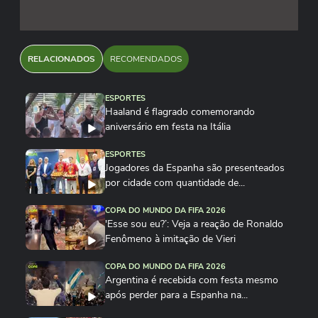
Reprodução/@ujgustavo/X
Reprodução/@vinijr/Instagram
RELACIONADOS
RECOMENDADOS
ESPORTES
Haaland é flagrado comemorando
aniversário em festa na Itália
ESPORTES
Jogadores da Espanha são presenteados
por cidade com quantidade de...
COPA DO MUNDO DA FIFA 2026
'Esse sou eu?’: Veja a reação de Ronaldo
Fenômeno à imitação de Vieri
COPA DO MUNDO DA FIFA 2026
Argentina é recebida com festa mesmo
após perder para a Espanha na...