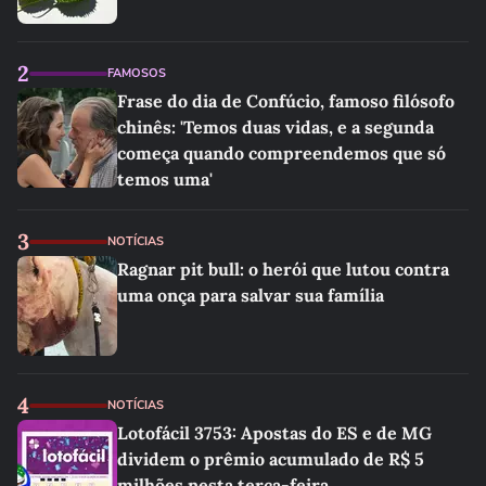
2
FAMOSOS
Frase do dia de Confúcio, famoso filósofo
chinês: 'Temos duas vidas, e a segunda
começa quando compreendemos que só
temos uma'
3
NOTÍCIAS
Ragnar pit bull: o herói que lutou contra
uma onça para salvar sua família
4
NOTÍCIAS
Lotofácil 3753: Apostas do ES e de MG
dividem o prêmio acumulado de R$ 5
milhões nesta terça-feira