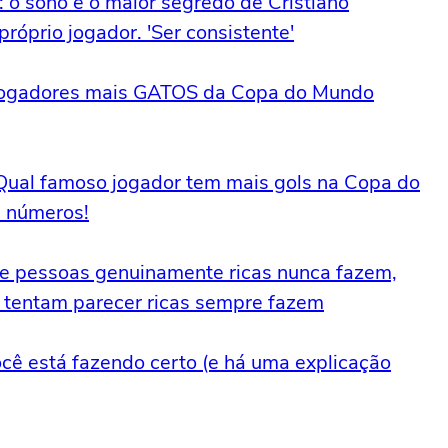
s: o sono é o maior segredo de Cristiano
róprio jogador. 'Ser consistente'
s jogadores mais GATOS da Copa do Mundo
Qual famoso jogador tem mais gols na Copa do
s números!
que pessoas genuinamente ricas nunca fazem,
 tentam parecer ricas sempre fazem
ocê está fazendo certo (e há uma explicação