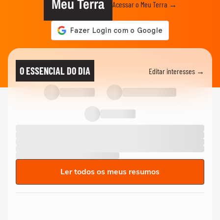
Meu Terra
Acessar o Meu Terra →
O ESSENCIAL DO DIA
Editar interesses →
Ler todos os meus resumos