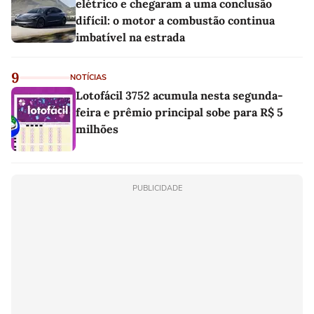
elétrico e chegaram a uma conclusão
difícil: o motor a combustão continua
imbatível na estrada
9
NOTÍCIAS
Lotofácil 3752 acumula nesta segunda-
feira e prêmio principal sobe para R$ 5
milhões
PUBLICIDADE