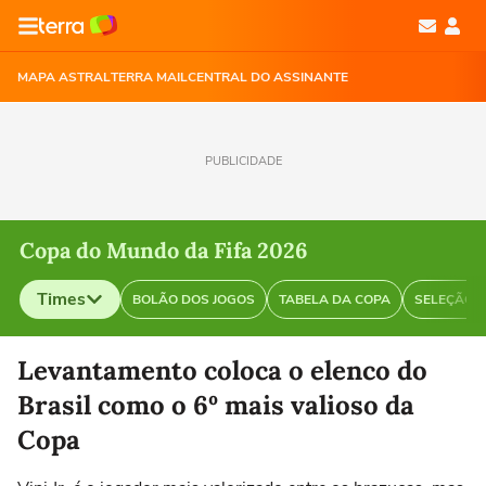
MAPA ASTRAL
TERRA MAIL
CENTRAL DO ASSINANTE
PUBLICIDADE
Copa do Mundo da Fifa 2026
Times
BOLÃO DOS JOGOS
TABELA DA COPA
SELEÇÃO B
Selecione o time para ver as notícias
Levantamento coloca o elenco do
Brasil como o 6º mais valioso da
Copa