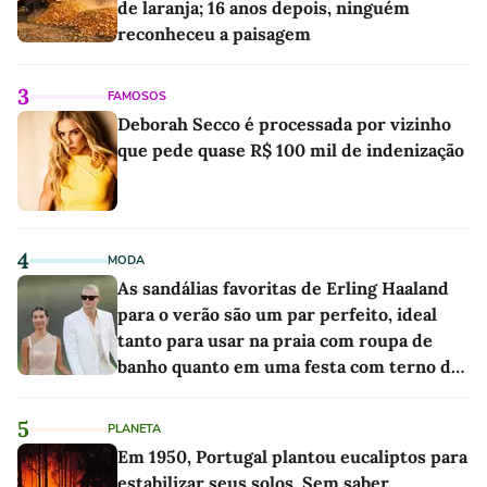
de laranja; 16 anos depois, ninguém
reconheceu a paisagem
3
FAMOSOS
Deborah Secco é processada por vizinho
que pede quase R$ 100 mil de indenização
4
MODA
As sandálias favoritas de Erling Haaland
para o verão são um par perfeito, ideal
tanto para usar na praia com roupa de
banho quanto em uma festa com terno de
linho
5
PLANETA
Em 1950, Portugal plantou eucaliptos para
estabilizar seus solos. Sem saber,