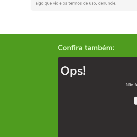
algo que viole os termos de uso, denuncie.
Confira também:
Ops!
Não f