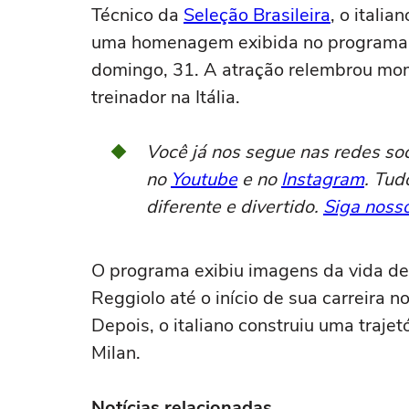
Técnico da
Seleção Brasileira
, o italia
uma homenagem exibida no program
domingo, 31. A atração relembrou mome
treinador na Itália.
Você já nos segue nas redes so
no
Youtube
e no
Instagram
. Tud
diferente e divertido.
Siga nosso
O programa exibiu imagens da vida de
Reggiolo até o início de sua carreira 
Depois, o italiano construiu uma traj
Milan.
Notícias relacionadas