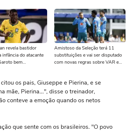
n revela bastidor
Amistoso da Seleção terá 11
a infância do atacante
substituições e vai ser disputado
'Garoto bem
com novas regras sobre VAR e
'
antijogo; veja
citou os pais, Giuseppe e Pierina, e se
 mãe, Pierina...", disse o treinador,
ão conteve a emoção quando os netos
ação que sente com os brasileiros. "O povo