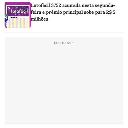
Lotofácil 3752 acumula nesta segunda-
feira e prêmio principal sobe para R$ 5
milhões
PUBLICIDADE