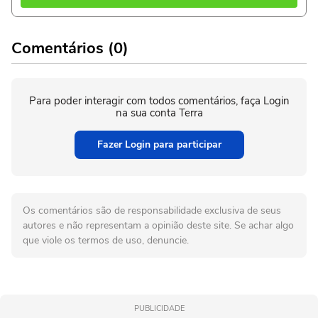
Comentários (0)
Para poder interagir com todos comentários, faça Login
na sua conta Terra
Fazer Login para participar
Os comentários são de responsabilidade exclusiva de seus
autores e não representam a opinião deste site. Se achar algo
que viole os termos de uso, denuncie.
PUBLICIDADE