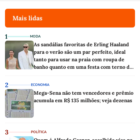
Mais lidas
1
MODA
As sandálias favoritas de Erling Haaland
para o verão são um par perfeito, ideal
tanto para usar na praia com roupa de
banho quanto em uma festa com terno de
linho
2
ECONOMIA
Mega-Sena não tem vencedores e prêmio
acumula em R$ 135 milhões; veja dezenas
3
POLÍTICA
Quem é Alfredo Gaspar, escolhido vice na