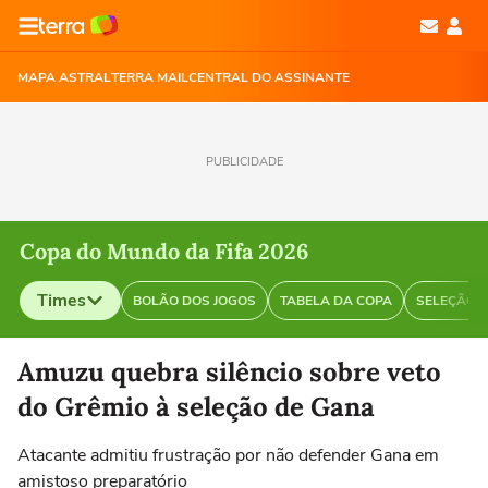
MAPA ASTRAL
TERRA MAIL
CENTRAL DO ASSINANTE
PUBLICIDADE
Copa do Mundo da Fifa 2026
Times
BOLÃO DOS JOGOS
TABELA DA COPA
SELEÇÃO B
Selecione o time para ver as notícias
Amuzu quebra silêncio sobre veto
do Grêmio à seleção de Gana
Atacante admitiu frustração por não defender Gana em
amistoso preparatório