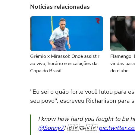
Notícias relacionadas
Grêmio x Mirassol: Onde assistir
Flamengo: 
ao vivo, horário e escalações da
vindas para
Copa do Brasil
do clube
"Eu sei o quão forte você lutou para es
seu povo", escreveu Richarlison para s
I know how hard you fought to be he
@Sonny7
! 🇧🇷🤝🇰🇷
pic.twitter