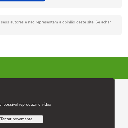
seus autores e não representam a opinião deste site. Se achar
oi possível reproduzir o vídeo
Tentar novamente