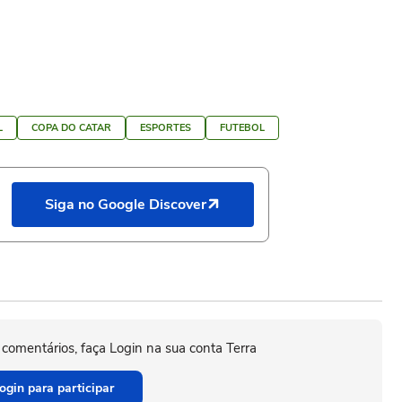
L
COPA DO CATAR
ESPORTES
FUTEBOL
Siga no Google Discover
 comentários, faça Login na sua conta Terra
ogin para participar