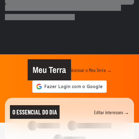
COPA DO MUNDO DA FIFA 2026
Que intimidade! Lamine Yamal faz carinho
e 'lustra' taça da Copa...
COPA DO MUNDO DA FIFA 2026
Imagens aéreas mostram ruas de Madri
tomadas por torcedores em...
COPA DO MUNDO DA FIFA 2026
‘Somos os reis do mundo’: seleção da
Espanha arrasta multidão em...
Meu Terra
Acessar o Meu Terra →
COPA DO MUNDO DA FIFA 2026
Lamine Yamal manda recado a Paredes
após agressão a Gavi na final...
COPA DO MUNDO DA FIFA 2026
Adolescente morre após fonte desabar
O ESSENCIAL DO DIA
Editar interesses →
durante comemoração do título...
COPA DO MUNDO DA FIFA 2026
Torcedores argentinos entram em
confronto com a PM no RJ após...