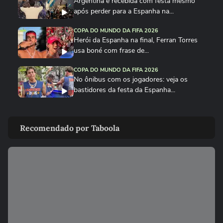
Argentina é recebida com festa mesmo
após perder para a Espanha na...
COPA DO MUNDO DA FIFA 2026
Herói da Espanha na final, Ferran Torres
usa boné com frase de...
COPA DO MUNDO DA FIFA 2026
No ônibus com os jogadores: veja os
bastidores da festa da Espanha...
COPA DO MUNDO DA FIFA 2026
Cucurella canta em festa da Espanha
Recomendado por Taboola
música viral criada por...
COPA DO MUNDO DA FIFA 2026
Fã de Neymar, Nico Williams surpreende
com 'funk proibidão' do...
COPA DO MUNDO DA FIFA 2026
Cucurella ‘perde a linha’ e ‘hidrata’ taça da
Copa do Mundo...