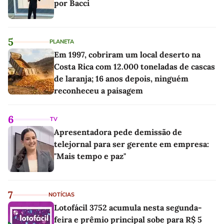
por Bacci
5
PLANETA
Em 1997, cobriram um local deserto na
Costa Rica com 12.000 toneladas de cascas
de laranja; 16 anos depois, ninguém
reconheceu a paisagem
6
TV
Apresentadora pede demissão de
telejornal para ser gerente em empresa:
"Mais tempo e paz"
7
NOTÍCIAS
Lotofácil 3752 acumula nesta segunda-
feira e prêmio principal sobe para R$ 5