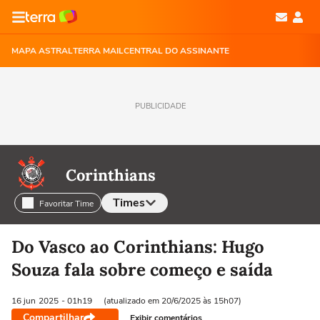
MAPA ASTRAL
TERRA MAIL
CENTRAL DO ASSINANTE
PUBLICIDADE
Corinthians
Times
Favoritar Time
Selecione o time para ver as notícias
Do Vasco ao Corinthians: Hugo
Souza fala sobre começo e saída
16 jun
2025
- 01h19
(atualizado em 20/6/2025 às 15h07)
Compartilhar
Exibir comentários