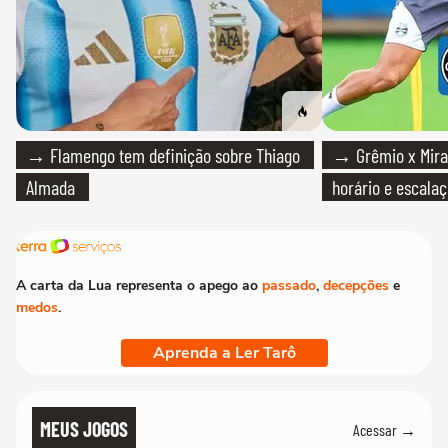
→ Flamengo tem definição sobre Thiago
→ Grêmio x Mirass
Almada
horário e escalaç
A carta da Lua representa o apego ao
passado
,
decepções
e
medos
.
Aprenda a Ler Tarô
MEUS JOGOS
Acessar →