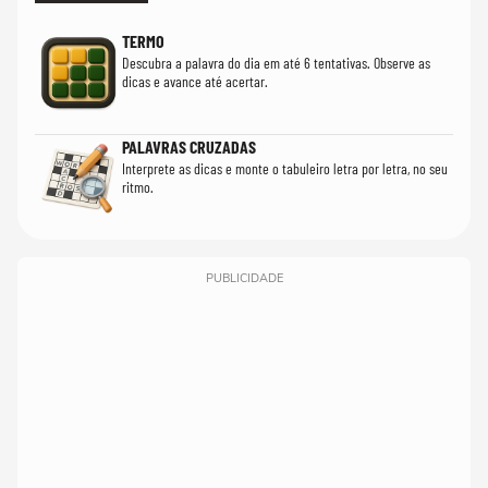
TERMO
Descubra a palavra do dia em até 6 tentativas. Observe as
dicas e avance até acertar.
PALAVRAS CRUZADAS
Interprete as dicas e monte o tabuleiro letra por letra, no seu
ritmo.
PUBLICIDADE