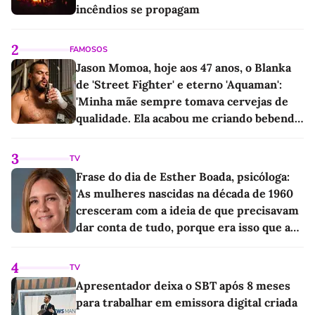
incêndios se propagam
2
FAMOSOS
Jason Momoa, hoje aos 47 anos, o Blanka
de 'Street Fighter' e eterno 'Aquaman':
'Minha mãe sempre tomava cervejas de
qualidade. Ela acabou me criando bebendo
as melhores'
3
TV
Frase do dia de Esther Boada, psicóloga:
'As mulheres nascidas na década de 1960
cresceram com a ideia de que precisavam
dar conta de tudo, porque era isso que a
sociedade exigia'
4
TV
Apresentador deixa o SBT após 8 meses
para trabalhar em emissora digital criada