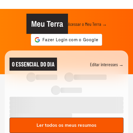
Meu Terra
Acessar o Meu Terra →
O ESSENCIAL DO DIA
Editar interesses →
Ler todos os meus resumos