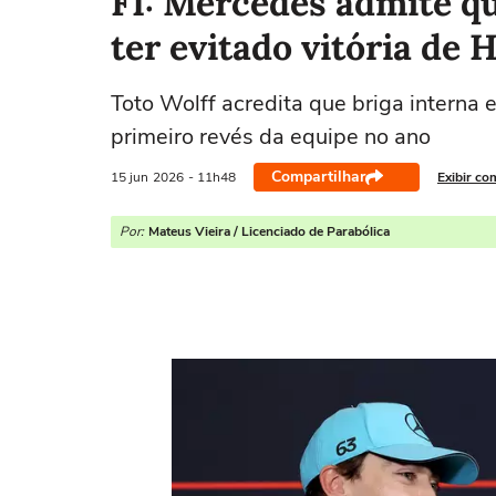
F1: Mercedes admite q
ter evitado vitória de
Toto Wolff acredita que briga interna 
primeiro revés da equipe no ano
Compartilhar
15 jun
2026
- 11h48
Exibir co
Por:
Mateus Vieira / Licenciado de Parabólica