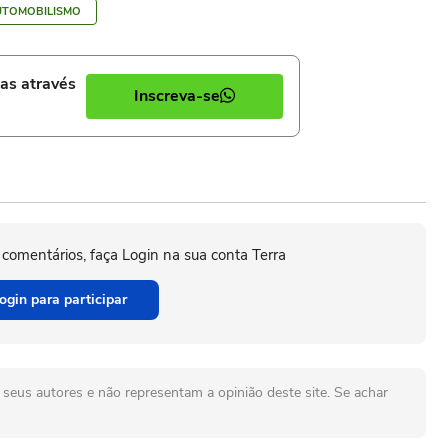
UTOMOBILISMO
ias através
Inscreva-se
 comentários, faça Login na sua conta Terra
ogin para participar
seus autores e não representam a opinião deste site. Se achar