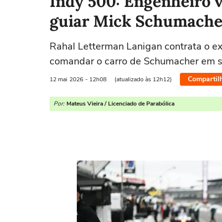
Indy 500: Engenheiro v
guiar Mick Schumache
Rahal Letterman Lanigan contrata o e
comandar o carro de Schumacher em s
Compartil
12 mai
2026
- 12h08
(atualizado às 12h12)
Por:
Mateus Vieira / Licenciado de Parabólica