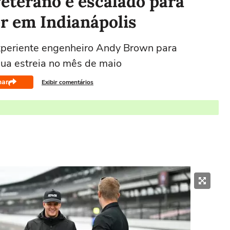
eterano é escalado para
r em Indianápolis
xperiente engenheiro Andy Brown para
ua estreia no mês de maio
har
Exibir comentários