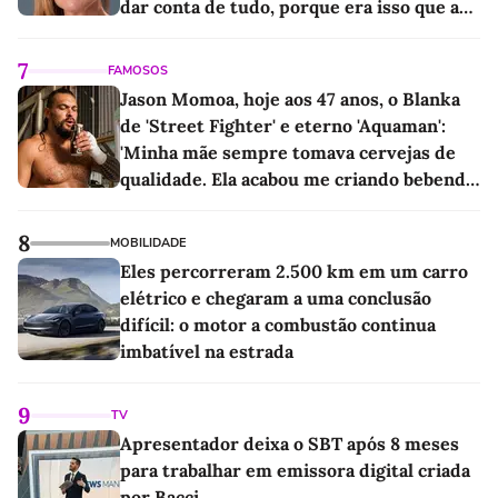
dar conta de tudo, porque era isso que a
sociedade exigia'
7
FAMOSOS
Jason Momoa, hoje aos 47 anos, o Blanka
de 'Street Fighter' e eterno 'Aquaman':
'Minha mãe sempre tomava cervejas de
qualidade. Ela acabou me criando bebendo
as melhores'
8
MOBILIDADE
Eles percorreram 2.500 km em um carro
elétrico e chegaram a uma conclusão
difícil: o motor a combustão continua
imbatível na estrada
9
TV
Apresentador deixa o SBT após 8 meses
para trabalhar em emissora digital criada
por Bacci