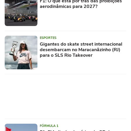
F1: O que está por trás das proibições
aerodinâmicas para 2027?
ESPORTES
Gigantes do skate street internacional
desembarcam no Maracanãzinho (RJ)
para o SLS Rio Takeover
FÓRMULA 1