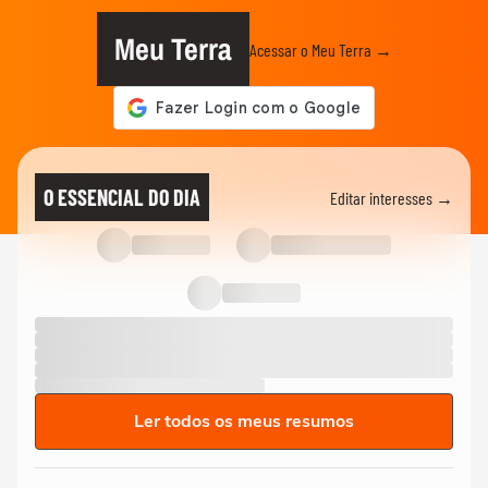
Meu Terra
Acessar o Meu Terra →
O ESSENCIAL DO DIA
Editar interesses →
Ler todos os meus resumos