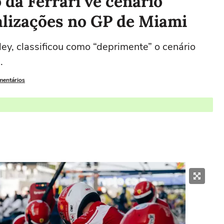
 da Ferrari vê cenário
alizações no GP de Miami
ey, classificou como “deprimente” o cenário
.
mentários