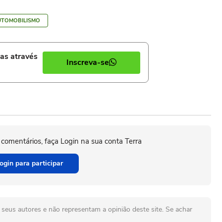
UTOMOBILISMO
ias através
Inscreva-se
 comentários, faça Login na sua conta Terra
ogin para participar
seus autores e não representam a opinião deste site. Se achar