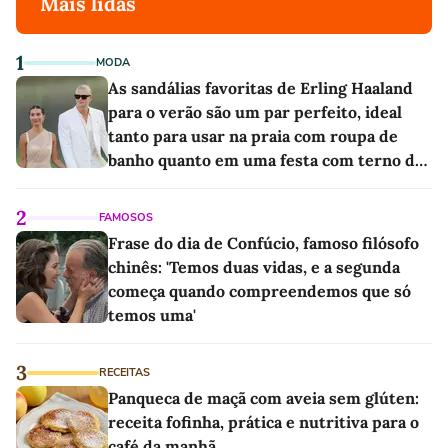
Mais lidas
1
MODA
As sandálias favoritas de Erling Haaland
para o verão são um par perfeito, ideal
tanto para usar na praia com roupa de
banho quanto em uma festa com terno de
linho
2
FAMOSOS
Frase do dia de Confúcio, famoso filósofo
chinês: 'Temos duas vidas, e a segunda
começa quando compreendemos que só
temos uma'
3
RECEITAS
Panqueca de maçã com aveia sem glúten:
receita fofinha, prática e nutritiva para o
café da manhã