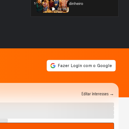
dinheiro
5
01:16
'Chameguinho, forró,
comidas': o que não pode
6
faltar no São João?
Mariana Aydar recebe
Chico César no palco do
7
Terraiá
Forró da Gota coloca o
público do Terraiá para
8
dançar
Banda Forró da Gota
Editar interesses →
canta 'Linha 3' no Terraiá
9
Terraiá: Banda Forró da
Gota canta 'Terreno
10
Baldio'