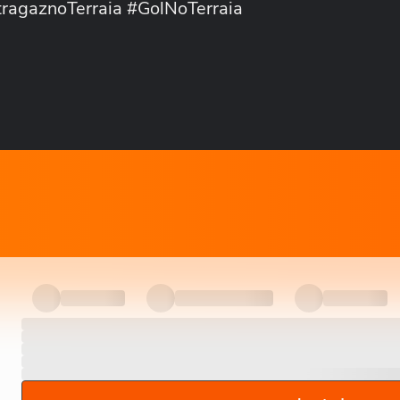
tragaznoTerraia #GolNoTerraia