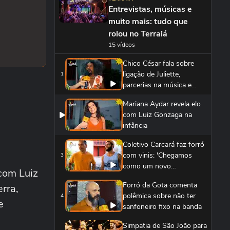
Entrevistas, músicas e
muito mais: tudo que
rolou no Terraiá
15 vídeos
Chico César fala sobre
ligação de Juliette,
1
parcerias na música e
momentos especiais em
Mariana Aydar revela elo
Salvador
com Luiz Gonzaga na
infância
Coletivo Carcará faz forró
com vinis: 'Chegamos
3
como um novo
com Luiz
movimento e temos fãs
Forró da Gota comenta
erra,
fiéis'
polêmica sobre não ter
4
e
sanfoneiro fixo na banda
Simpatia de São João para