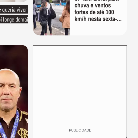
chuva e ventos
queria viver
fortes de até 100
km/h nesta sexta-
oi longe demais
feira; veja a
previsão do tempo
PUBLICIDADE