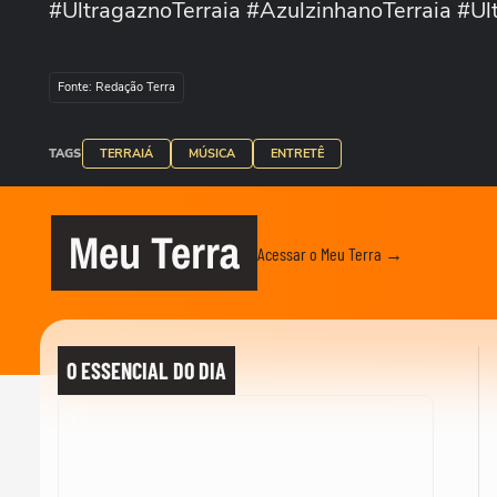
#UltragaznoTerraia #AzulzinhanoTerraia #Ul
Fonte: Redação Terra
TAGS
TERRAIÁ
MÚSICA
ENTRETÊ
Meu Terra
Acessar o Meu Terra →
O ESSENCIAL DO DIA