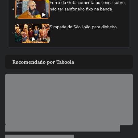
Forró da Gota comenta polêmica sobre
não ter sanfoneiro fixo na banda
4
Simpatia de São João para dinheiro
5
01:16
'Chameguinho, forró, comidas': o que
não pode faltar no São João?
6
Recomendado por Taboola
Mariana Aydar recebe Chico César no
palco do Terraiá
7
Forró da Gota coloca o público do
Terraiá para dançar
8
Banda Forró da Gota canta 'Linha 3' no
Terraiá
9