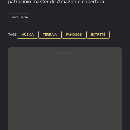
patrocínio master de Amazon e cobertura
patrocinada por Kwai, Ultragaz, Garnier, Gol e
Azulzinha, maquininha da CAIXA.
Fonte: Terra
#Terraia #AmazoNoTerraia #GarnierNoTerraia
TAGS
MÚSICA
TERRAIÁ
FAMOSOS
ENTRETÊ
#KwaiNoTerraia #UltragazNoTerraia
#AzulzinhaNoTerraia #GolNoTerraia
PUBLICIDADE