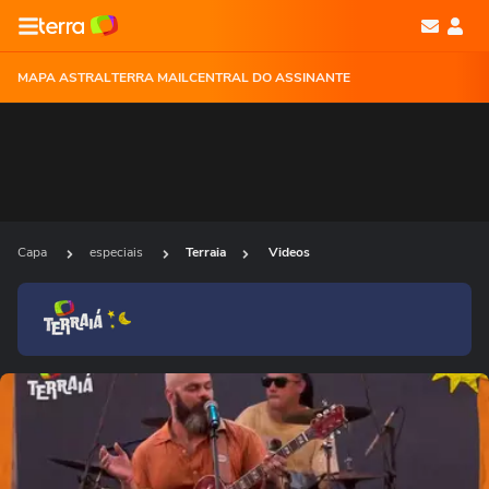
MAPA ASTRAL
TERRA MAIL
CENTRAL DO ASSINANTE
Capa
especiais
Terraia
Videos
Ops!
Não foi possível reproduzir o vídeo