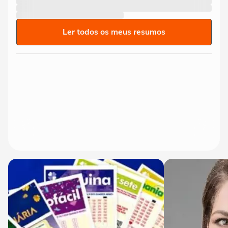
Má' para mulheres: 'Estamos pedindo
15
para não sermos estupradas'
Ler todos os meus resumos