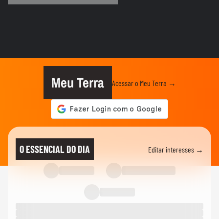
Terraiá: Banda Forró da Gota canta
'Terreno Baldio'
Mariana Aydar canta seu sucesso "Boy
Lixo" no Terraiá
11
Meu Terra
Acessar o Meu Terra →
Terraiá: Mariana Aydar embala público
com hits de Alceu Valença, Luiz
12
Gonzaga e João Gomes
Mariana Aydar canta 'Palavras' no
Terraiá
13
O ESSENCIAL DO DIA
Editar interesses →
Mariana Aydar canta sucesso sertanejo
no Terraiá
14
Mariana Aydar dedica 'Triste, Louca ou