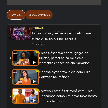
PLAYLIST
RELACIONADOS
TERRAIÁ
Entrevistas, músicas e muito mais:
tudo que rolou no Terraiá
15 vídeos
Chico César fala sobre ligação de
Juliette, parcerias na música e
1
momentos especiais em Salvador
Mariana Aydar revela elo com Luiz
Gonzaga na infância
2
Coletivo Carcará faz forró com vinis:
'Chegamos como um novo movimento
3
e temos fãs fiéis'