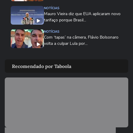
NOTÍCIAS
Mauro Vieira diz que EUA aplicaram novo
tarifaço porque Brasil...
NOTÍCIAS
Com ‘tapas’ na câmera, Flávio Bolsonaro
volta a culpar Lula por...
NOTÍCIAS
Vice-líder do governo na Câmara,
Recomendado por Taboola
Lindbergh Farias chama tarifaço...
NOTÍCIAS
Governo Lula diz que decisão é 'marco
lastimável' e que acionará...
ECONOMIA
Conselho eleva para 32% o teor de etanol
na gasolina em meio ao...
ECONOMIA
MASTERCLASS: O Jogo do Instagram