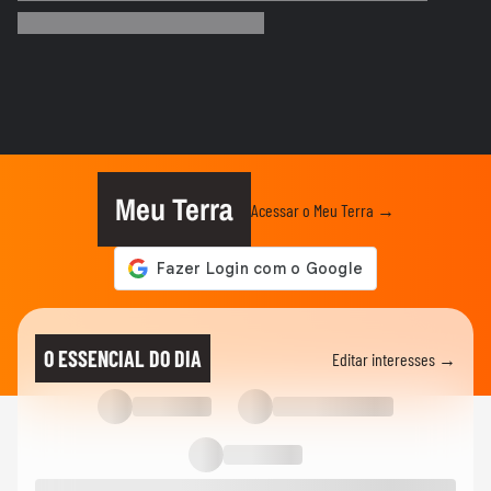
para o Seu Negócio
ADVANCE CAST
“É fundamental as marcas entenderem a
sua essência” | Marina...
ECONOMIA
Senado aprova projeto que cria o 'Pix
Pensão Alimentícia’; texto...
Meu Terra
Acessar o Meu Terra →
NOTÍCIAS
‘Fazendo a minha parte mesmo sem ser
presidente ainda’, diz Flávio...
NOTÍCIAS
Flávio Bolsonaro cita eleições no Brasil e
O ESSENCIAL DO DIA
Editar interesses →
diz em audiência nos...
NOTÍCIAS
Flávio Bolsonaro critica Lula antes de
participar de audiência...