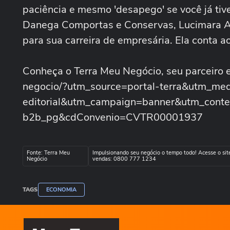
paciência e mesmo 'desapego' se você já ti
Danega Comportas e Conservas, Lucimara Au
para sua carreira de empresária. Ela conta 
Conheça o Terra Meu Negócio, seu parceiro em
negocio/?utm_source=portal-terra&utm_me
editorial&utm_campaign=banner&utm_cont
b2b_pg&cdConvenio=CVTR00001937
Fonte: Terra Meu
Impulsionando seu negócio o tempo todo! Acesse o site
Negócio
vendas: 0800 777 1234
TAGS
ECONOMIA