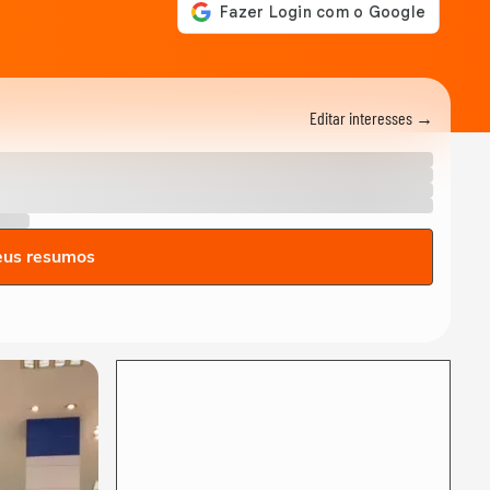
‘Fazendo a minha parte
mesmo sem ser presidente
ainda’, diz Flávio...
NOTÍCIAS
Flávio Bolsonaro cita
Editar interesses →
eleições no Brasil e diz em
audiência nos...
NOTÍCIAS
Flávio Bolsonaro critica Lula
antes de participar de
audiência...
eus resumos
NOTÍCIAS
Lula reage a documento
enviado por Flávio
Bolsonaro aos EUA: ‘Mais...