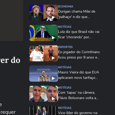
ECONOMIA
Durigan chama Milei de
'palhaço' e diz que
indicadores do Brasil...
NOTÍCIAS
Lula diz que Brasil não vai
ficar 'chorando' por
exportações que...
ESPORTES
Ex-jogador do Corinthians
ver do
ficou preso por 8 anos e
agora ajuda...
NOTÍCIAS
Mauro Vieira diz que EUA
aplicaram novo tarifaço
porque Brasil...
NOTÍCIAS
Com ‘tapas’ na câmera,
Flávio Bolsonaro volta a
e
culpar Lula por...
NOTÍCIAS
 requer
Vice-líder do governo na