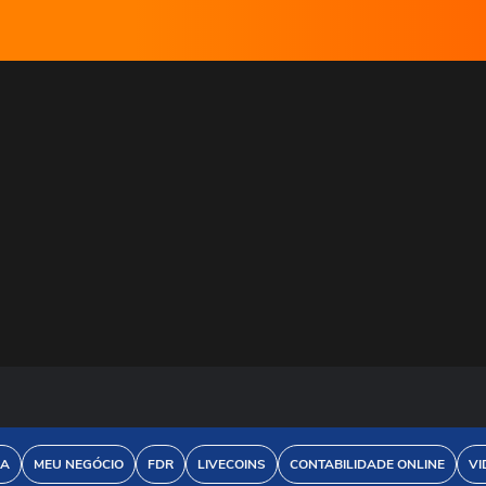
DA
MEU NEGÓCIO
FDR
LIVECOINS
CONTABILIDADE ONLINE
VI