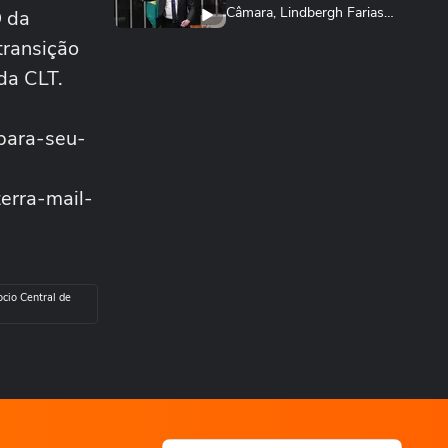
Câmara, Lindbergh Farias
O da
chama tarifaço...
transição
NOTÍCIAS
Governo Lula diz que
da CLT.
decisão é 'marco lastimável'
e que acionará...
ECONOMIA
/para-seu-
Conselho eleva para 32% o
teor de etanol na gasolina
em meio ao...
rra-mail-
ECONOMIA
MASTERCLASS: O Jogo do
Instagram para o Seu
Negócio
ADVANCE CAST
ocio Central de
“É fundamental as marcas
entenderem a sua essência”
| Marina...
ECONOMIA
Senado aprova projeto que
cria o 'Pix Pensão
Alimentícia’; texto...
NOTÍCIAS