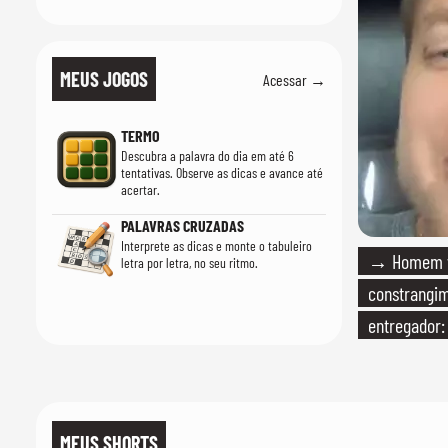
MEUS JOGOS
Acessar →
TERMO
Descubra a palavra do dia em até 6
tentativas. Observe as dicas e avance até
acertar.
PALAVRAS CRUZADAS
Interprete as dicas e monte o tabuleiro
→ Homem vi
letra por letra, no seu ritmo.
constrangi
entregador:
MEUS SHORTS