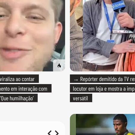
raliza ao contar
→ Repórter demitido da TV r
mento em interação com
locutor em loja e mostra a imp
 'Que humilhação'
versátil