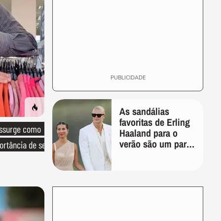
PUBLICIDADE
As sandálias
favoritas de Erling
essurge como
Haaland para o
verão são um par
ortância de ser
perfeito, ideal tanto
para usar na praia
com roupa de
banho quanto em
uma festa com
terno de linho