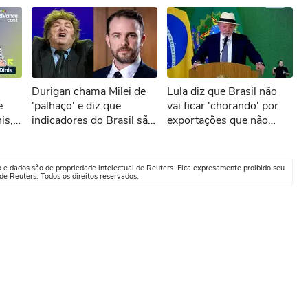
Durigan chama Milei de
Lula diz que Brasil não
e
'palhaço' e diz que
vai ficar 'chorando' por
indicadores do Brasil são
exportações que não
melhores que os da
ocorrerão por tarifaço
Argentina
dos EUA
o e dados são de propriedade intelectual de Reuters. Fica expresamente proibido seu
e Reuters. Todos os direitos reservados.