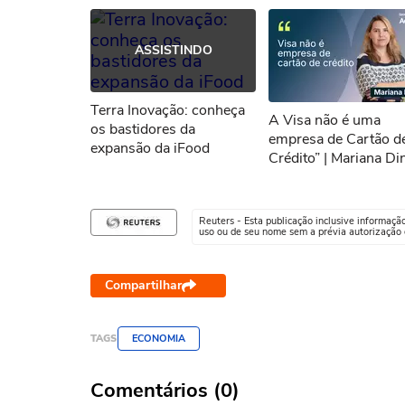
ASSISTINDO
Terra Inovação: conheça
A Visa não é uma
os bastidores da
empresa de Cartão d
expansão da iFood
Crédito” | Mariana Dinis,
Diretora Executiva de
Marketing da Visa do
Brasil
Reuters - Esta publicação inclusive informaçã
uso ou de seu nome sem a prévia autorização d
Compartilhar
TAGS
ECONOMIA
Comentários (0)