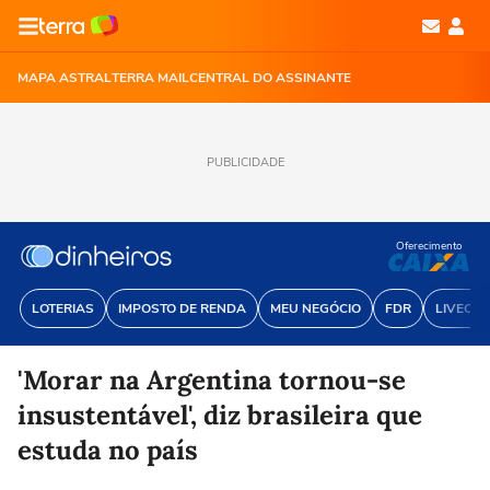
MAPA ASTRAL
TERRA MAIL
CENTRAL DO ASSINANTE
PUBLICIDADE
Oferecimento
LOTERIAS
IMPOSTO DE RENDA
MEU NEGÓCIO
FDR
LIVECOI
'Morar na Argentina tornou-se
insustentável', diz brasileira que
estuda no país