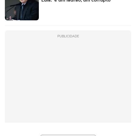
Lula: 'é um ladrão, um corrupto'
PUBLICIDADE