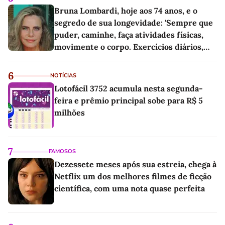
Bruna Lombardi, hoje aos 74 anos, e o
segredo de sua longevidade: 'Sempre que
puder, caminhe, faça atividades físicas,
movimente o corpo. Exercícios diários,
mesmo pequenos, são libertadores'
6
NOTÍCIAS
Lotofácil 3752 acumula nesta segunda-
feira e prêmio principal sobe para R$ 5
milhões
7
FAMOSOS
Dezessete meses após sua estreia, chega à
Netflix um dos melhores filmes de ficção
científica, com uma nota quase perfeita