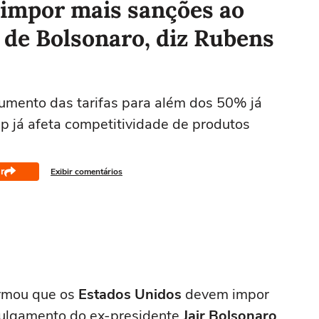
impor mais sanções ao
 de Bolsonaro, diz Rubens
aumento das tarifas para além dos 50% já
mp já afeta competitividade de produtos
r
Exibir comentários
rmou que os
Estados Unidos
devem impor
 julgamento do ex-presidente
Jair Bolsonaro